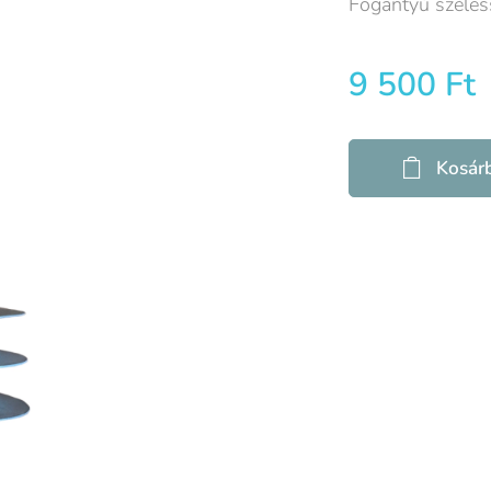
Fogantyú széle
9 500
Ft
Kosár