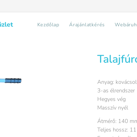
üzlet
Kezdőlap
Árajánlatkérés
Webáruh
Talajfúr
Anyag: kovácsolt
3-as élrendszer
Hegyes vég
Masszív nyél
Átmérő: 140 m
Teljes hossz: 1