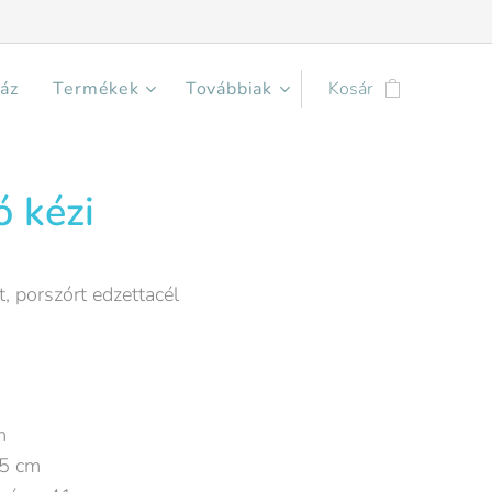
áz
Termékek
Továbbiak
Kosár
ó kézi
, porszórt edzettacél
m
15 cm