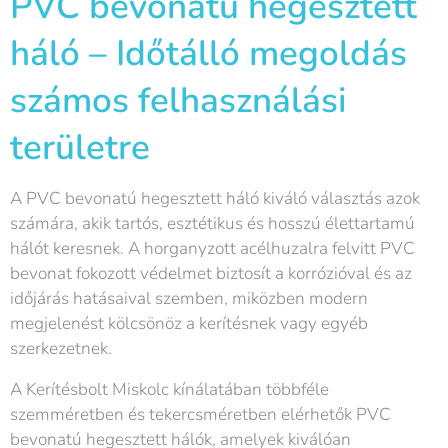
PVC bevonatú hegesztett
háló – Időtálló megoldás
számos felhasználási
területre
A PVC bevonatú hegesztett háló kiváló választás azok
számára, akik tartós, esztétikus és hosszú élettartamú
hálót keresnek. A horganyzott acélhuzalra felvitt PVC
bevonat fokozott védelmet biztosít a korrózióval és az
időjárás hatásaival szemben, miközben modern
megjelenést kölcsönöz a kerítésnek vagy egyéb
szerkezetnek.
A Kerítésbolt Miskolc kínálatában többféle
szemméretben és tekercsméretben elérhetők PVC
bevonatú hegesztett hálók, amelyek kiválóan