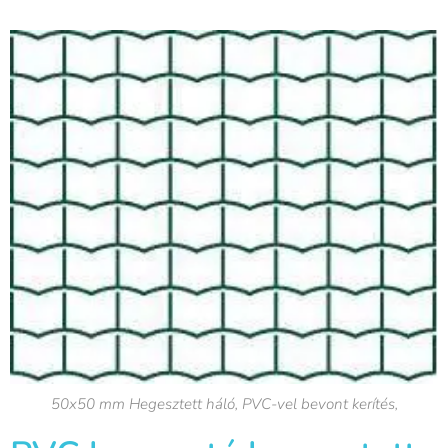
50x50 mm Hegesztett háló, PVC-vel bevont kerítés,