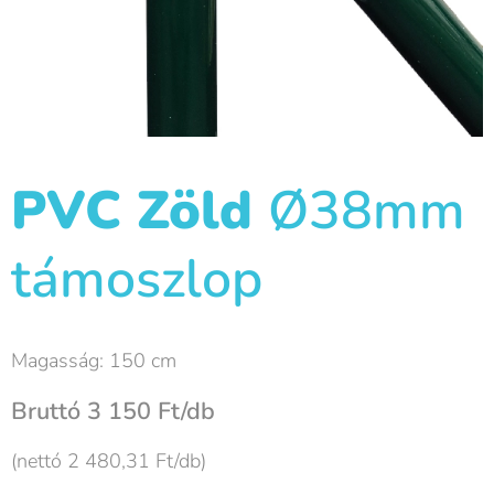
PVC Zöld
Ø38mm
támoszlop
Magasság: 150 cm
Bruttó 3 150 Ft/db
(nettó 2 480,31 Ft/db)