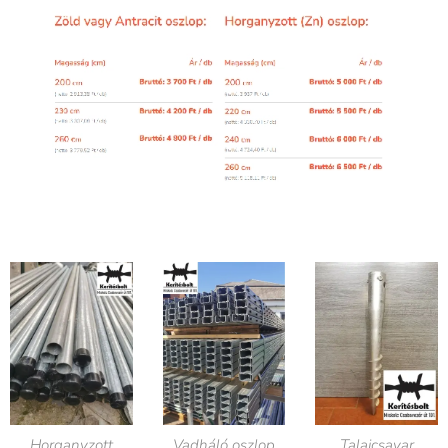
Horganyzott
Vadháló oszlop
Talajcsavar