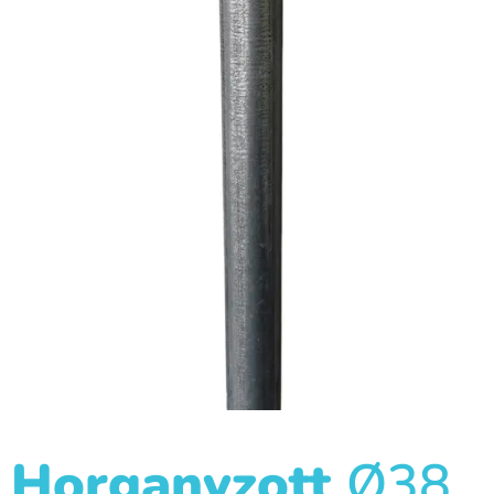
Horganyzott
Ø38