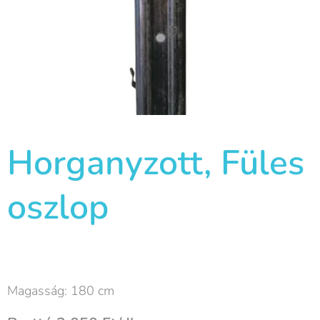
Horganyzott, Füles
oszlop
Magasság: 180 cm