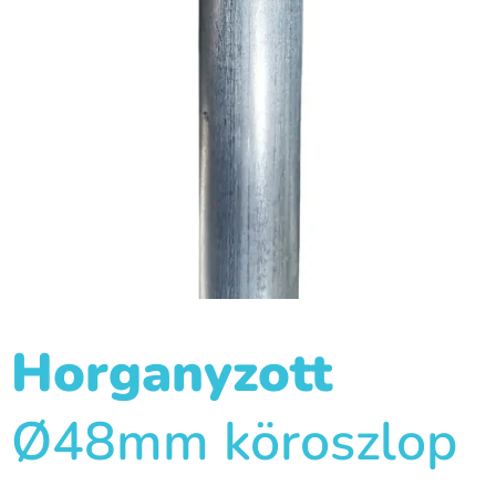
Horganyzott
Ø48mm köroszlop