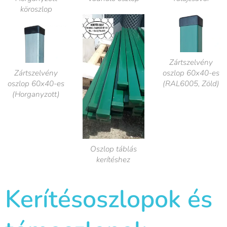
köroszlop
Zártszelvény
Zártszelvény
oszlop 60x40-es
oszlop 60x40-es
(RAL6005, Zöld)
(Horganyzott)
Oszlop táblás
kerítéshez
Kerítésoszlopok és