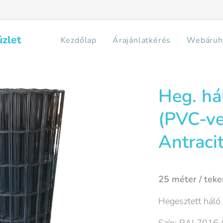
üzlet
Kezdőlap
Árajánlatkérés
Webáruh
Heg. h
(PVC-ve
Antraci
25 méter / teke
Hegesztett háló