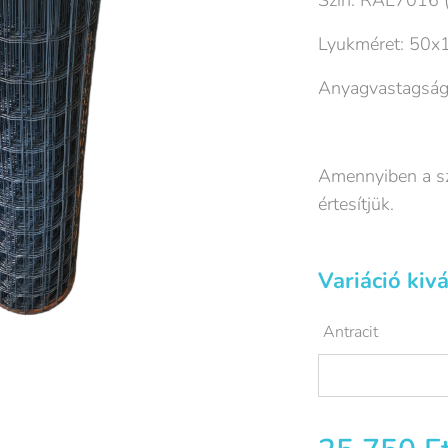
Szín: RAL7016 (
Lyukméret: 50
Anyagvastagság
Amennyiben a szá
értesítjük.
Variáció kivá
Antracit