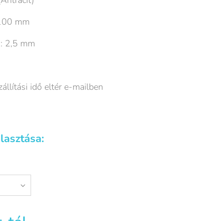
Antracit)
x100 mm
: 2,5 mm
llítási idő eltér e-mailben
lasztása: