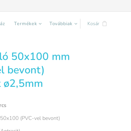
áz
Termékek
Továbbiak
Kosár
áló 50x100 mm
l bevont)
t ø2,5mm
rcs
 50x100 (PVC-vel bevont)