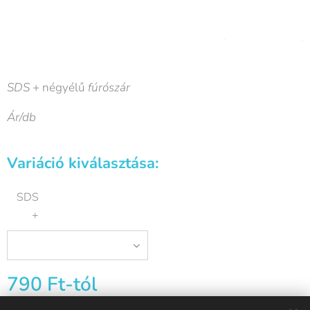
SDS
+ négyélű
fúrószár
Ár/db
Variáció kiválasztása:
SDS
+
790
Ft
-tól