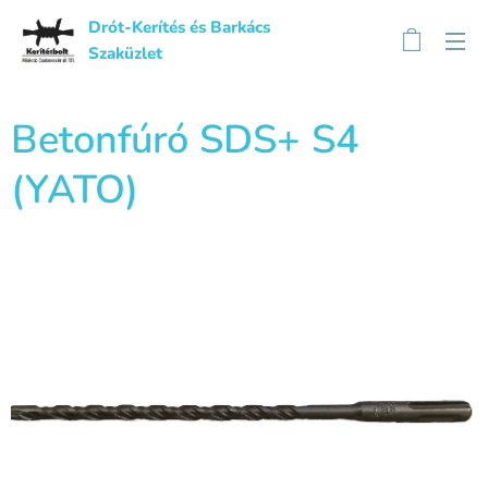
Drót-Kerítés és Barkács
Szaküzlet
Betonfúró SDS+ S4
(YATO)