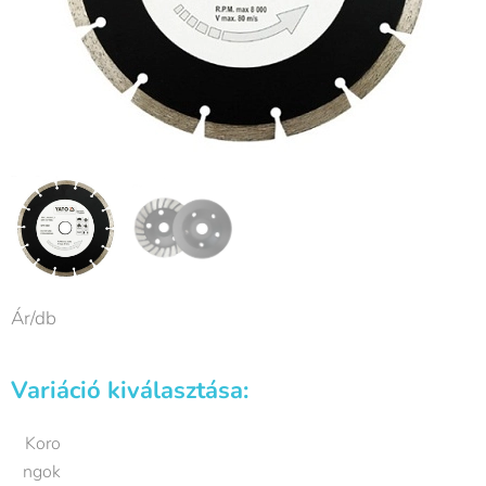
Ár/db
Variáció kiválasztása:
Koro
ngok