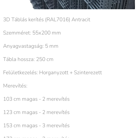
3D Táblás kerítés (RAL7016) Antracit
Szemméret: 55x200 mm
Anyagvastagság: 5 mm
Tábla hossza: 250 cm
Felületkezelés: Horganyzott + Szinterezett
Merevítés:
103 cm magas - 2 merevítés
123 cm magas - 2 merevítés
153 cm magas - 3 merevítés