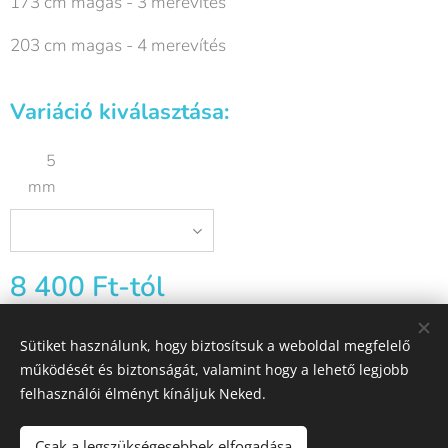
173 cm magas - 3 merevítés
203 cm magas - 4 merevítés
Variáció kiválasztása:
5
mm
8 400
Ft
-tól
Sütiket használunk, hogy biztosítsuk a weboldal megfelelő
működését és biztonságát, valamint hogy a lehető legjobb
Drót-Kerítés és Barkács Szaküzlet, 3508 Miskolc, Csabavezér út 101
felhasználói élményt kínáljuk Neked.
E-mail: iroda@drot-kerites.hu
Mobil: +36 30 756 4221
Sütik
Csak a legszükségesebbek elfogadása