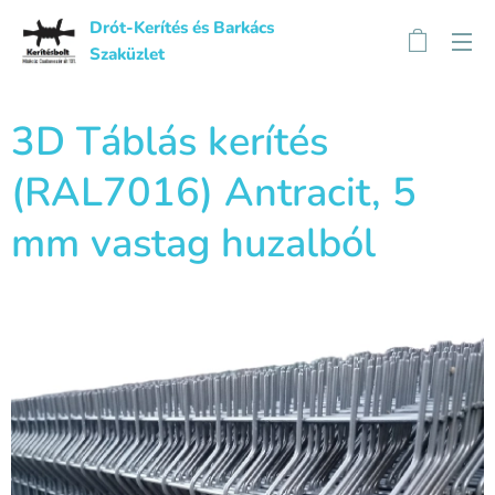
Drót-Kerítés és Barkács
Szaküzlet
3D Táblás kerítés
(RAL7016) Antracit, 5
mm vastag huzalból